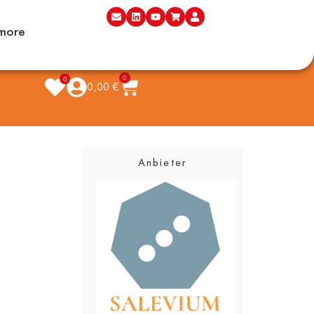
more
0
0
0,00
€
Anbieter