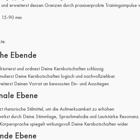
und erweiterst dessen Grenzen durch praxiserprobte Trainingsimpulse w
| 15-90 min
kte:
che Ebende
ukturierst und ordnest Deine Kernbotschaften schlüssig.
mulierst Deine Kernbotschaften logisch und nachvollziehbar.
eiterst Deinen Vorrat an bewussten Ein- und Ausstiegen.
nale Ebene
zt rhetorische Stilmittel, um die Aufmerksamkeit zu erhöhen.
irkst durch Deine Stimmlage, Sprachmelodie und Lautstärke Resonanz.
Körpersprache spiegelt wirkungsvoll Deine Kernbotschaften wider.
nde Ebene