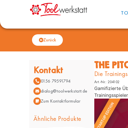
T
Zurück
THE PIT
Kontakt
Die Training
0156 79591794
Art.-Nr.: 204102
Gamifizierte Üb
dialog@toolwerkstatt.de
Trainingsspiele
Zum Kontaktformular
Ähnliche Produkte