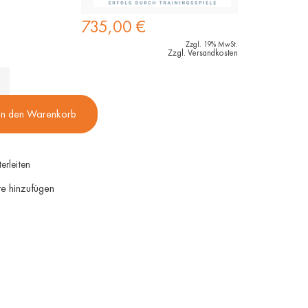
735,00
€
Zzgl. 19% MwSt.
Zzgl.
Versandkosten
Brückenbau ROT
Ballance Mix Set
In den Warenkorb
Gemeinsam Distanzen
Dinge ins Rollen bringen
überwinden
Mit diesem Set wird der
Mit dieser Kreativ-Idee von
Kugeltransport-Klassiker
erleiten
Leonardo Da Vinci lassen
nochmal spannender und
te hinzufügen
sich ganz wunderbar
flexibler in der Anwendung
Verbindungen herstellen
Zum Tool
Zum Tool
195,00
€
(zzgl. MwSt.)
429,00
€
(zzgl. MwSt.)