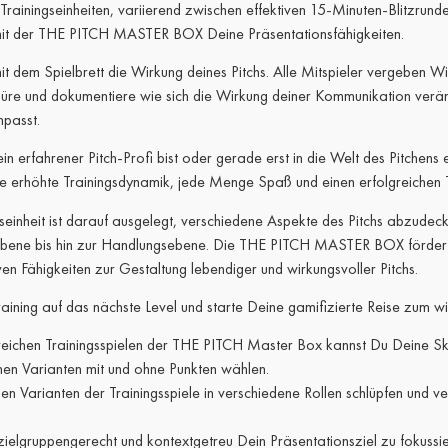
 Trainingseinheiten, variierend zwischen effektiven 15-Minuten-Blitzru
mit der THE PITCH MASTER BOX Deine Präsentationsfähigkeiten.
mit dem Spielbrett die Wirkung deines Pitchs. Alle Mitspieler vergeben 
üre und dokumentiere wie sich die Wirkung deiner Kommunikation verä
npasst.
ein erfahrener Pitch-Profi bist oder gerade erst in die Welt des Pitche
ne erhöhte Trainingsdynamik, jede Menge Spaß und einen erfolgreichen T
seinheit ist darauf ausgelegt, verschiedene Aspekte des Pitchs abzudeck
bene bis hin zur Handlungsebene. Die THE PITCH MASTER BOX fördert D
n Fähigkeiten zur Gestaltung lebendiger und wirkungsvoller Pitchs.
ining auf das nächste Level und starte Deine gamifizierte Reise zum wi
reichen Trainingsspielen der THE PITCH Master Box kannst Du Deine Skil
hen Varianten mit und ohne Punkten wählen.
llen Varianten der Trainingsspiele in verschiedene Rollen schlüpfen und ver
 zielgruppengerecht und kontextgetreu Dein Präsentationsziel zu fokussi