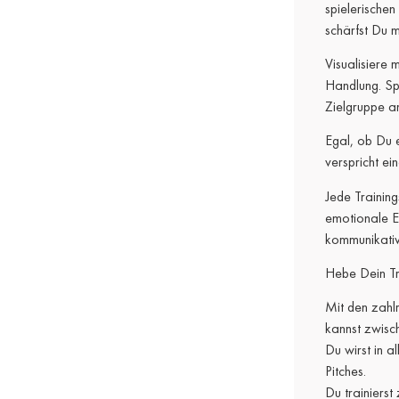
spielerischen
schärfst Du 
Visualisiere 
Handlung. Sp
Zielgruppe a
Egal, ob Du 
verspricht ei
Jede Training
emotionale E
kommunikative
Hebe Dein Tra
Mit den zahl
kannst zwisc
Du wirst in a
Pitches.
Du trainierst