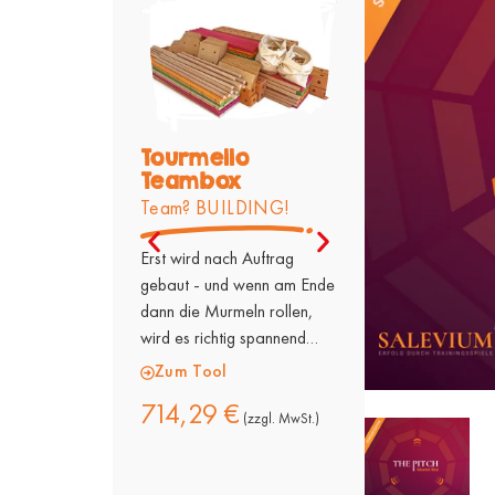
Tourmello
Jonglierbäll
Teambox
PREMIUM – 3
Team? BUILDING!
Energie und
Konzentration h
Erst wird nach Auftrag
Hochwertige und g
gebaut - und wenn am Ende
Action - für Kopf, 
dann die Murmeln rollen,
Hand. Flexibel und
wird es richtig spannend…
einsatzbar.
Zum Tool
Zum Tool
714,29
€
(zzgl. MwSt.)
20,17
€
(zzgl. 