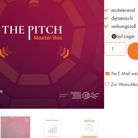
motivierend
dynamisch
wirkungsvoll
auf Lager
e
Jonglierbälle
Jonglierbälle
er-Set
Klassik – 3er Set
Klassik – 30er
Team-Set
Energie und
och3
Konzentration im 3er-
GeBALLte Energie im
Pack
Team
Per E-Mail weit
eBALLte
Die geBALLte Ladung
Zur Wunschlis
Die flexible TEAM-
Herz und
Challenge und Emotion - ob
Challenge - Aktivierung,
 spontan
als 1- oder 2- Ball-
Emotion und Reflexion - ob
Jonglage oder tatsächlich
mit 1,2 oder 3 Bällen.
mit allen 3 Bällen.
Zum Tool
Zum Tool
MwSt.)
120,00
€
(zzgl. MwSt.)
15,00
€
(zzgl. MwSt.)