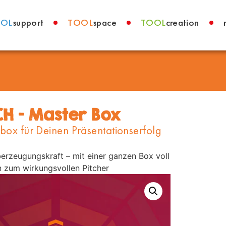
OOL
support
TOOL
space
TOOL
creation
CH – Master Box
sbox für Deinen Präsentationserfolg
erzeugungskraft – mit einer ganzen Box voll
n zum wirkungsvollen Pitcher